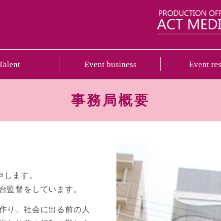
イベント制作・プロデュース｜I&LI
Talent
Event business
Event res
事務局概要
と申します。
台監督をしています。
作り、社会に出る前の人